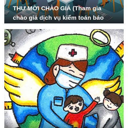
THƯ MỜI CHÀO GIÁ (Tham gia
chào giá dịch vụ kiểm toán báo
cáo tài chính năm 2024 của Viện
Nghiên cứu Phát triển Xã
hội_ISDS)