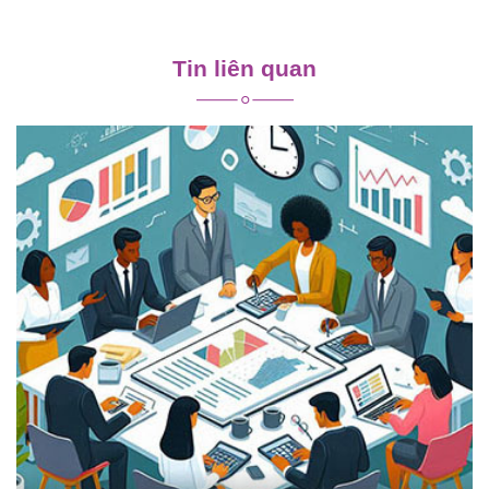
Điều
hướng
Tin liên quan
bài
viết