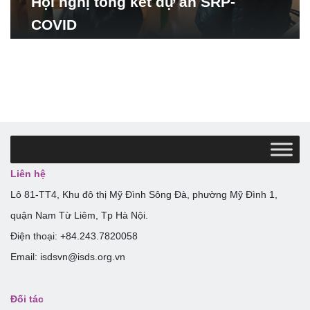
Hội nghị tổng kết dự án SRP-
COVID
Liên hệ
Lô 81-TT4, Khu đô thị Mỹ Đình Sông Đà, phường Mỹ Đình 1,
quận Nam Từ Liêm, Tp Hà Nội.
Điện thoại: +84.243.7820058
Email: isdsvn@isds.org.vn
Đối tác