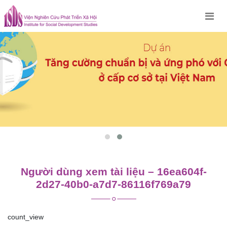
Skip
to
content
Người dùng xem tài liệu – 16ea604f-
2d27-40b0-a7d7-86116f769a79
count_view