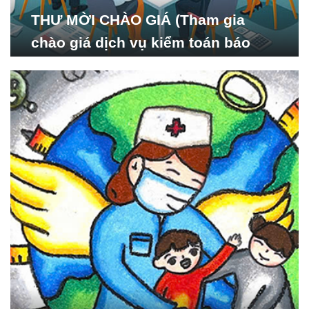
THƯ MỜI CHÀO GIÁ (Tham gia
chào giá dịch vụ kiểm toán báo
cáo tài chính năm 2024 của Viện
Nghiên cứu Phát triển Xã
hội_ISDS)