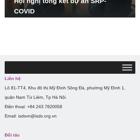
Hội nghị tổng kết dự án SRP-
COVID
Liên hệ
Lô 81-TT4, Khu đô thị Mỹ Đình Sông Đà, phường Mỹ Đình 1,
quận Nam Từ Liêm, Tp Hà Nội.
Điện thoại: +84.243.7820058
Email: isdsvn@isds.org.vn
Đối tác