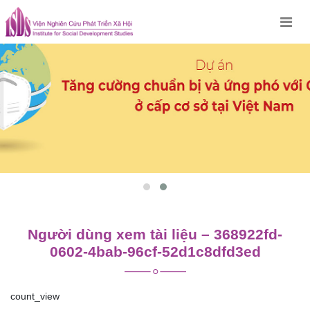
Skip
to
content
Người dùng xem tài liệu – 368922fd-
0602-4bab-96cf-52d1c8dfd3ed
count_view