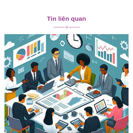
Điều
hướng
Tin liên quan
bài
viết