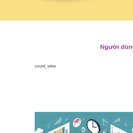
Người dùng
count_view
Điều
hướng
bài
viết