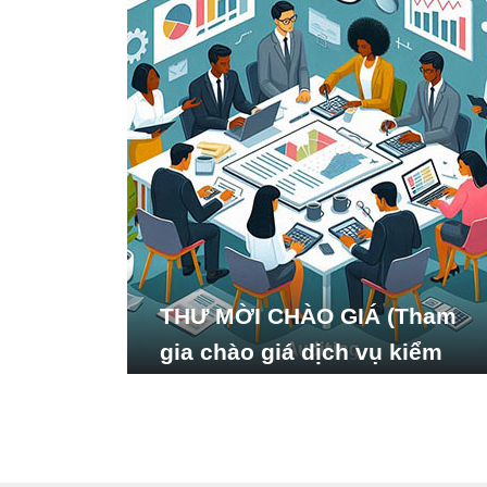
THƯ MỜI CHÀO GIÁ (Tham
gia chào giá dịch vụ kiểm
toán báo cáo tài chính năm
2024 của Viện Nghiên cứu
Phát triển Xã hội_ISDS)