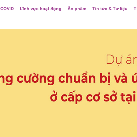
 COVID
Lĩnh vực hoạt động
Ấn phẩm
Tin tức & Tư liệu
T