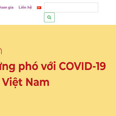
ham gia
Liên hệ
Tìm
kiếm
cho: