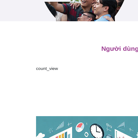
Người dùng
count_view
Điều
hướng
bài
viết