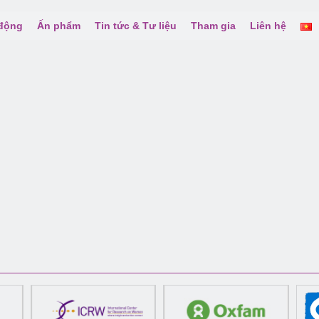
 động
Ấn phẩm
Tin tức & Tư liệu
Tham gia
Liên hệ