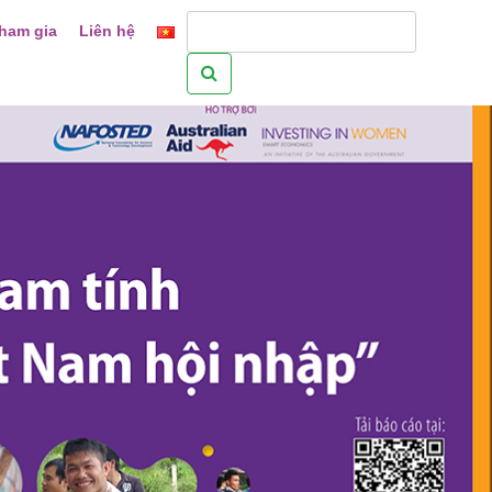
ham gia
Liên hệ
Tìm
kiếm
cho: