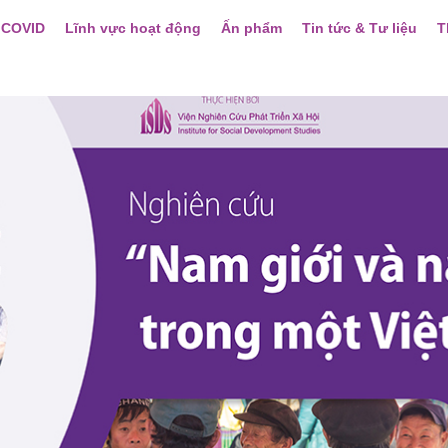
 COVID
Lĩnh vực hoạt động
Ấn phẩm
Tin tức & Tư liệu
T