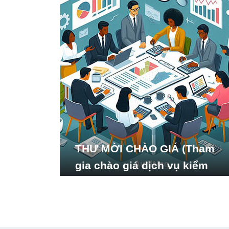
THƯ MỜI CHÀO GIÁ (Tham
gia chào giá dịch vụ kiểm
toán báo cáo tài chính năm
2024 của Viện Nghiên cứu
Phát triển Xã hội_ISDS)