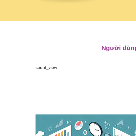
Người dùng
count_view
Điều
hướng
bài
viết