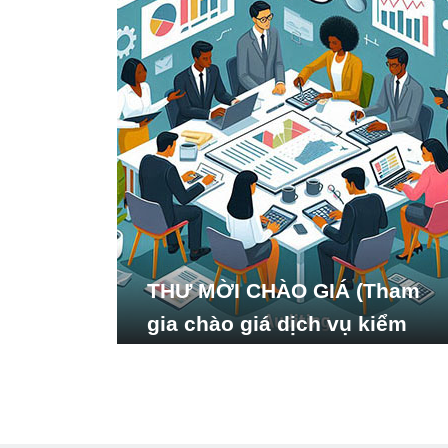
THƯ MỜI CHÀO GIÁ (Tham
gia chào giá dịch vụ kiểm
toán báo cáo tài chính năm
2024 của Viện Nghiên cứu
Phát triển Xã hội_ISDS)