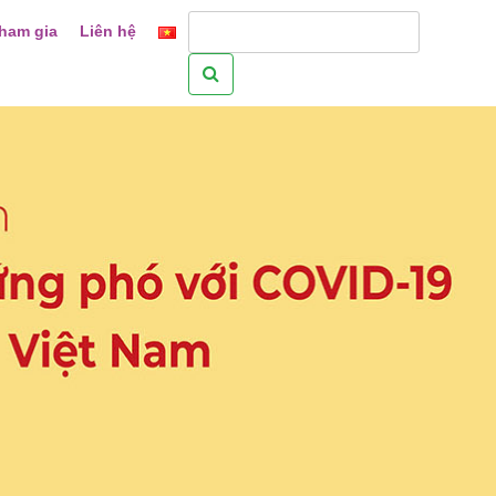
ham gia
Liên hệ
Tìm
kiếm
cho: