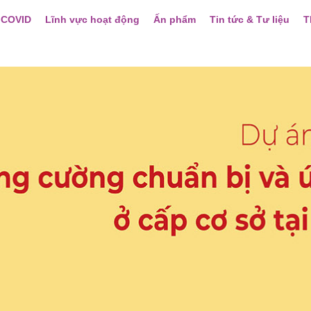
 COVID
Lĩnh vực hoạt động
Ấn phẩm
Tin tức & Tư liệu
T