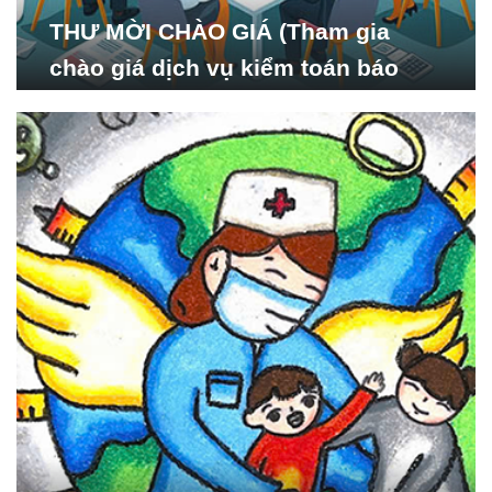
THƯ MỜI CHÀO GIÁ (Tham gia
chào giá dịch vụ kiểm toán báo
cáo tài chính năm 2024 của Viện
Nghiên cứu Phát triển Xã
hội_ISDS)