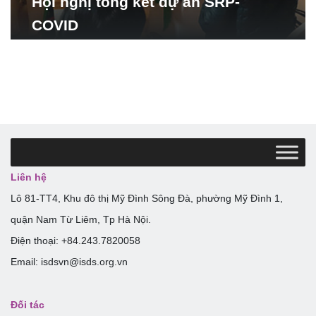
Hội nghị tổng kết dự án SRP-
COVID
Liên hệ
Lô 81-TT4, Khu đô thị Mỹ Đình Sông Đà, phường Mỹ Đình 1,
quận Nam Từ Liêm, Tp Hà Nội.
Điện thoại: +84.243.7820058
Email: isdsvn@isds.org.vn
Đối tác