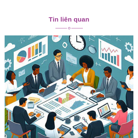
Điều
hướng
Tin liên quan
bài
viết