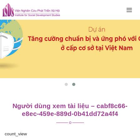
Skip
to
content
Người dùng xem tài liệu – cabf8c66-
e8ec-459e-889d-0b41dd72a4f4
count_view