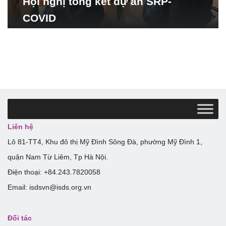
Hội nghị tổng kết dự án SRP-
COVID
Liên hệ
Lô 81-TT4, Khu đô thị Mỹ Đình Sông Đà, phường Mỹ Đình 1,
quận Nam Từ Liêm, Tp Hà Nội.
Điện thoại: +84.243.7820058
Email: isdsvn@isds.org.vn
Đối tác