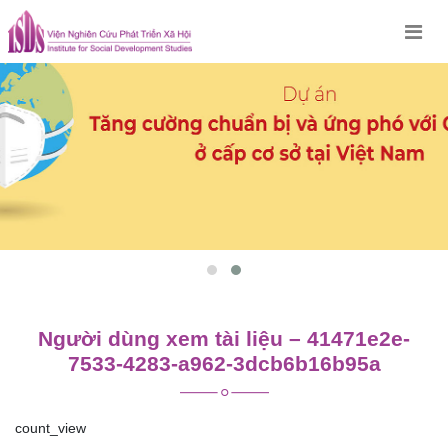
Skip
to
content
Người dùng xem tài liệu – 41471e2e-
7533-4283-a962-3dcb6b16b95a
count_view