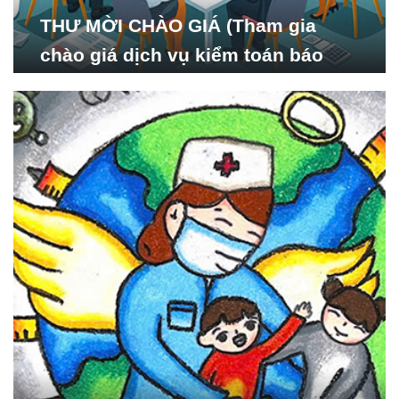
THƯ MỜI CHÀO GIÁ (Tham gia
chào giá dịch vụ kiểm toán báo
cáo tài chính năm 2024 của Viện
Nghiên cứu Phát triển Xã
hội_ISDS)