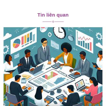
Điều
hướng
Tin liên quan
bài
viết