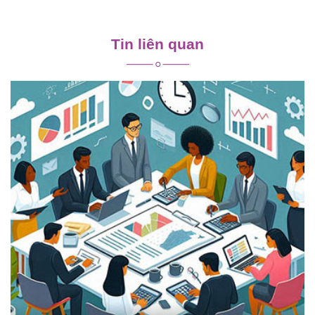
Điều
hướng
Tin liên quan
bài
viết