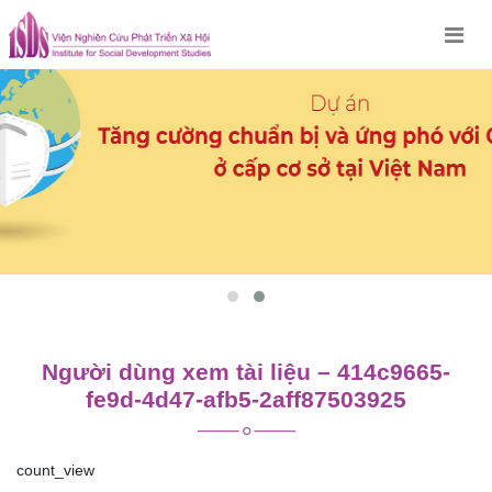
Skip
to
content
Người dùng xem tài liệu – 414c9665-
fe9d-4d47-afb5-2aff87503925
count_view