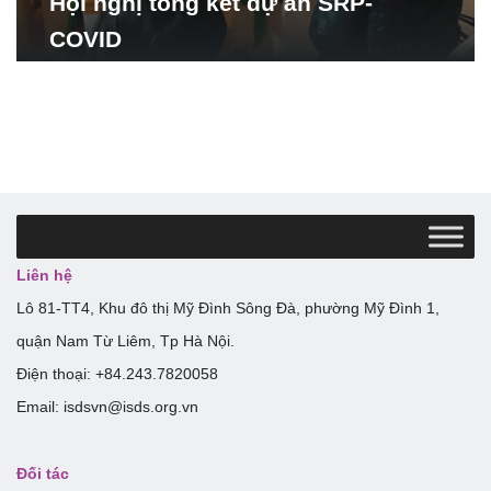
Hội nghị tổng kết dự án SRP-
COVID
Liên hệ
Lô 81-TT4, Khu đô thị Mỹ Đình Sông Đà, phường Mỹ Đình 1,
quận Nam Từ Liêm, Tp Hà Nội.
Điện thoại: +84.243.7820058
Email: isdsvn@isds.org.vn
Đối tác