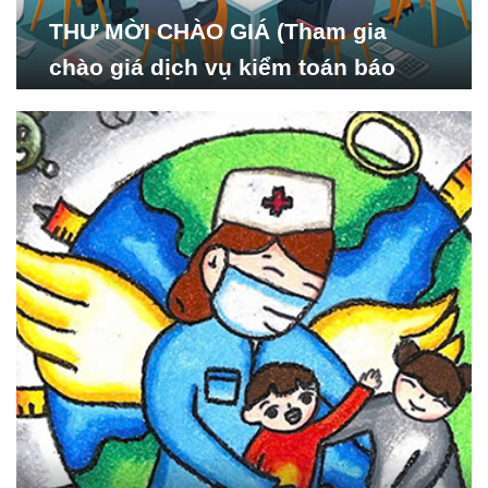
THƯ MỜI CHÀO GIÁ (Tham gia
chào giá dịch vụ kiểm toán báo
cáo tài chính năm 2024 của Viện
Nghiên cứu Phát triển Xã
hội_ISDS)