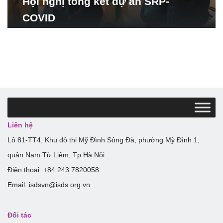
Hội nghị tổng kết dự án SRP-
COVID
Liên hệ
Lô 81-TT4, Khu đô thị Mỹ Đình Sông Đà, phường Mỹ Đình 1,
quận Nam Từ Liêm, Tp Hà Nội.
Điện thoại: +84.243.7820058
Email: isdsvn@isds.org.vn
Đối tác