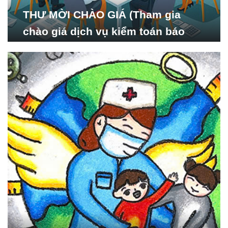
THƯ MỜI CHÀO GIÁ (Tham gia
chào giá dịch vụ kiểm toán báo
cáo tài chính năm 2024 của Viện
Nghiên cứu Phát triển Xã
hội_ISDS)