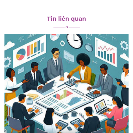
Điều
hướng
Tin liên quan
bài
viết