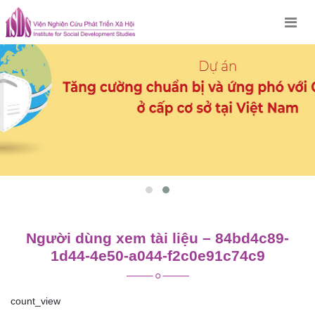
Skip
to
content
Người dùng xem tài liệu – 84bd4c89-
1d44-4e50-a044-f2c0e91c74c9
count_view