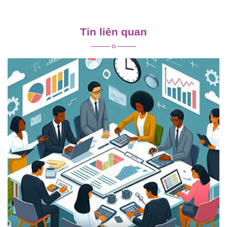
Điều
hướng
Tin liên quan
bài
viết