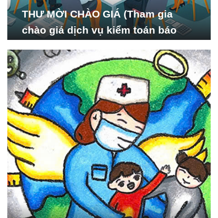
THƯ MỜI CHÀO GIÁ (Tham gia
chào giá dịch vụ kiểm toán báo
cáo tài chính năm 2024 của Viện
Nghiên cứu Phát triển Xã
hội_ISDS)