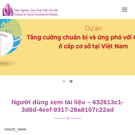
Skip
to
content
Người dùng xem tài liệu – 632613c1-
3d6d-4eef-9317-28a8107c22ad
count_view