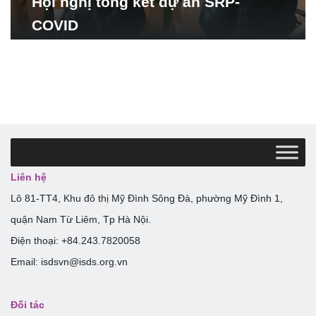
Hội nghị tổng kết dự án SRP-
COVID
Liên hệ
Lô 81-TT4, Khu đô thị Mỹ Đình Sông Đà, phường Mỹ Đình 1,
quận Nam Từ Liêm, Tp Hà Nội.
Điện thoại: +84.243.7820058
Email: isdsvn@isds.org.vn
Đối tác