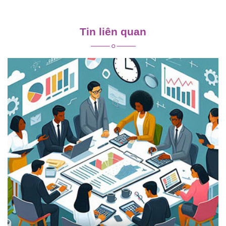
Điều
hướng
Tin liên quan
bài
viết