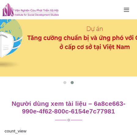
Skip
to
content
Người dùng xem tài liệu – 6a8ce663-
990e-4f62-800c-6154e7c77981
count_view