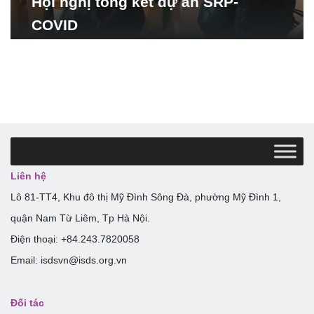
Hội nghị tổng kết dự án SRP-
COVID
Liên hệ
Lô 81-TT4, Khu đô thị Mỹ Đình Sông Đà, phường Mỹ Đình 1,
quận Nam Từ Liêm, Tp Hà Nội.
Điện thoại: +84.243.7820058
Email: isdsvn@isds.org.vn
Đối tác