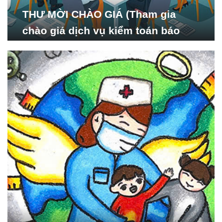
THƯ MỜI CHÀO GIÁ (Tham gia
chào giá dịch vụ kiểm toán báo
cáo tài chính năm 2024 của Viện
Nghiên cứu Phát triển Xã
hội_ISDS)