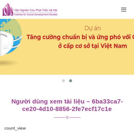
Skip
to
content
Người dùng xem tài liệu – 6ba33ca7-
ce20-4d10-8856-2fe7ecf17c1e
count_view