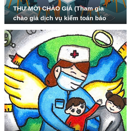
THƯ MỜI CHÀO GIÁ (Tham gia
chào giá dịch vụ kiểm toán báo
cáo tài chính năm 2024 của Viện
Nghiên cứu Phát triển Xã
hội_ISDS)