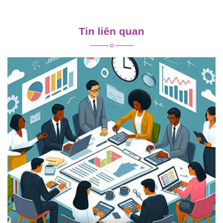
Điều
hướng
Tin liên quan
bài
viết