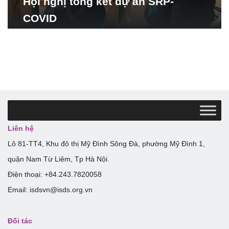
Hội nghị tổng kết dự án SRP-
COVID
Liên hệ
Lô 81-TT4, Khu đô thị Mỹ Đình Sông Đà, phường Mỹ Đình 1,
quận Nam Từ Liêm, Tp Hà Nội.
Điện thoại: +84.243.7820058
Email: isdsvn@isds.org.vn
Đối tác