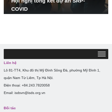
Hội nghị tổng kết dự án SRP-
COVID
Liên hệ
Lô 81-TT4, Khu đô thị Mỹ Đình Sông Đà, phường Mỹ Đình 1,
quận Nam Từ Liêm, Tp Hà Nội.
Điện thoại: +84.243.7820058
Email: isdsvn@isds.org.vn
Đối tác