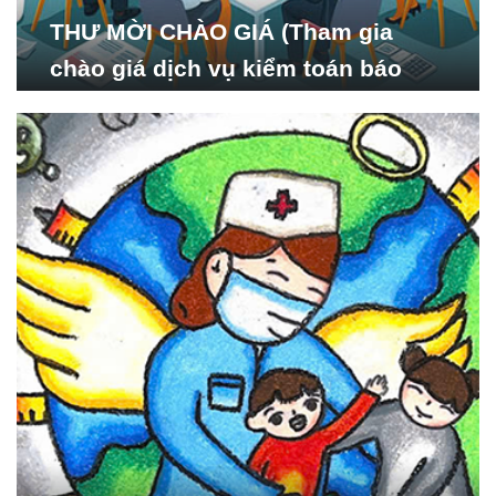
THƯ MỜI CHÀO GIÁ (Tham gia
chào giá dịch vụ kiểm toán báo
cáo tài chính năm 2024 của Viện
Nghiên cứu Phát triển Xã
hội_ISDS)