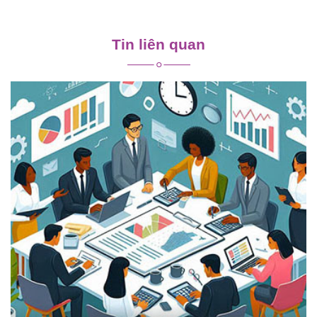
Điều
hướng
Tin liên quan
bài
viết