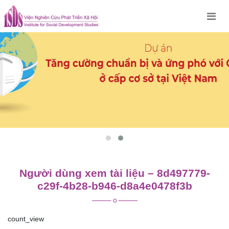
Skip
to
content
Người dùng xem tài liệu – 8d497779-
c29f-4b28-b946-d8a4e0478f3b
count_view