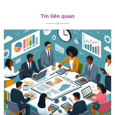
Điều
hướng
Tin liên quan
bài
viết