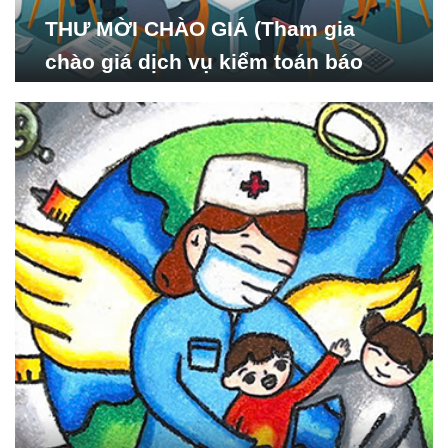
THƯ MỜI CHÀO GIÁ (Tham gia
chào giá dịch vụ kiểm toán báo
cáo tài chính năm 2024 của Viện
Nghiên cứu Phát triển Xã
hội_ISDS)