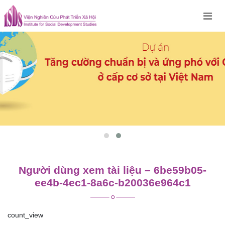
Skip
to
content
Người dùng xem tài liệu – 6be59b05-
ee4b-4ec1-8a6c-b20036e964c1
count_view