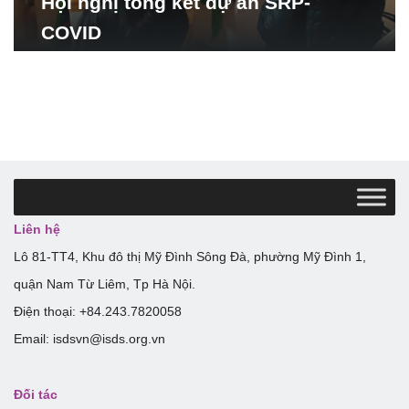
Hội nghị tổng kết dự án SRP-
COVID
Liên hệ
Lô 81-TT4, Khu đô thị Mỹ Đình Sông Đà, phường Mỹ Đình 1,
quận Nam Từ Liêm, Tp Hà Nội.
Điện thoại: +84.243.7820058
Email: isdsvn@isds.org.vn
Đối tác