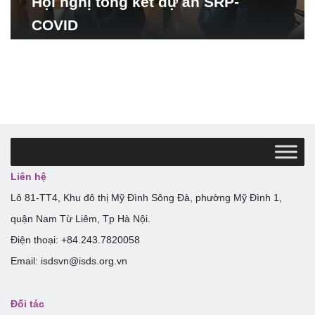
Hội nghị tổng kết dự án SRP-
COVID
Liên hệ
Lô 81-TT4, Khu đô thị Mỹ Đình Sông Đà, phường Mỹ Đình 1,
quận Nam Từ Liêm, Tp Hà Nội.
Điện thoại: +84.243.7820058
Email: isdsvn@isds.org.vn
Đối tác