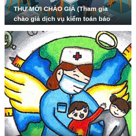
THƯ MỜI CHÀO GIÁ (Tham gia
chào giá dịch vụ kiểm toán báo
cáo tài chính năm 2024 của Viện
Nghiên cứu Phát triển Xã
hội_ISDS)