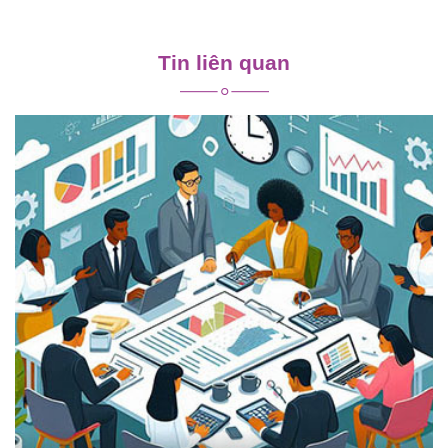
Điều
hướng
Tin liên quan
bài
viết