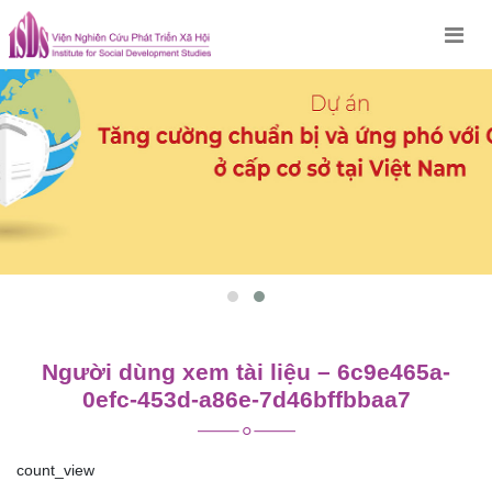
Skip
to
content
Người dùng xem tài liệu – 6c9e465a-
0efc-453d-a86e-7d46bffbbaa7
count_view