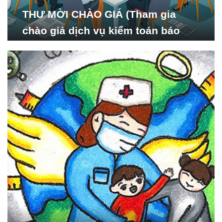
THƯ MỜI CHÀO GIÁ (Tham gia
chào giá dịch vụ kiểm toán báo
cáo tài chính năm 2024 của Viện
Nghiên cứu Phát triển Xã
hội_ISDS)