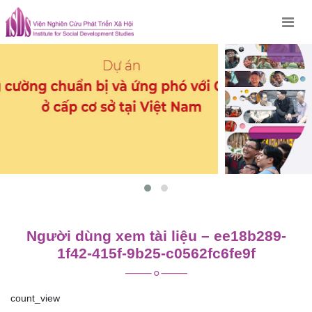
Skip
to
content
Người dùng xem tài liệu – ee18b289-
1f42-415f-9b25-c0562fc6fe9f
count_view