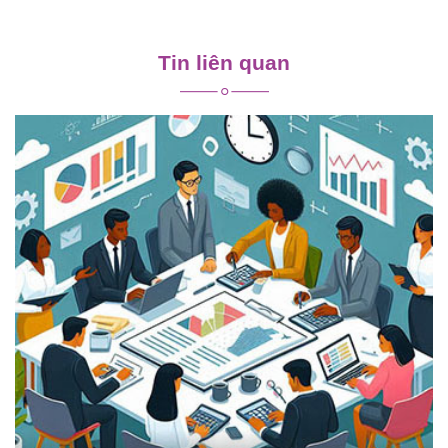
Điều
hướng
Tin liên quan
bài
viết