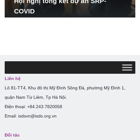
Hội nghị tổng kết dự án SRP-
COVID
Liên hệ
Lô 81-TT4, Khu đô thị Mỹ Đình Sông Đà, phường Mỹ Đình 1,
quận Nam Từ Liêm, Tp Hà Nội.
Điện thoại: +84.243.7820058
Email: isdsvn@isds.org.vn
Đối tác