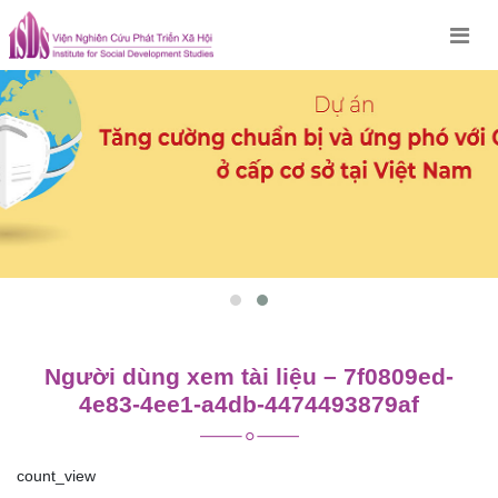
Skip
to
content
Người dùng xem tài liệu – 7f0809ed-
4e83-4ee1-a4db-4474493879af
count_view