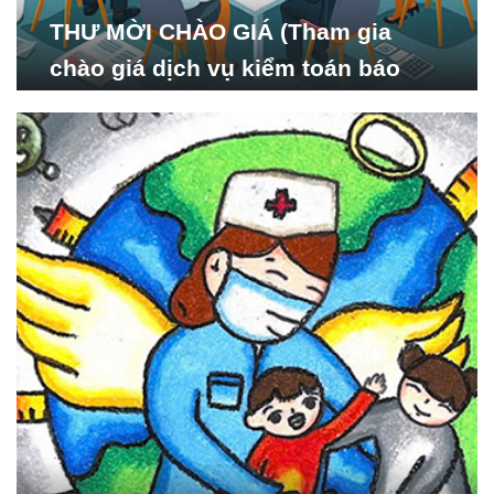
THƯ MỜI CHÀO GIÁ (Tham gia
chào giá dịch vụ kiểm toán báo
cáo tài chính năm 2024 của Viện
Nghiên cứu Phát triển Xã
hội_ISDS)