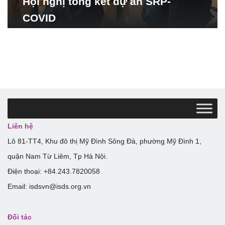
Hội nghị tổng kết dự án SRP-
COVID
Liên hệ
Lô 81-TT4, Khu đô thị Mỹ Đình Sông Đà, phường Mỹ Đình 1,
quận Nam Từ Liêm, Tp Hà Nội.
Điện thoại: +84.243.7820058
Email: isdsvn@isds.org.vn
Đối tác