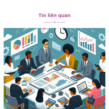
Điều
hướng
Tin liên quan
bài
viết