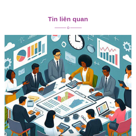
Điều
hướng
Tin liên quan
bài
viết