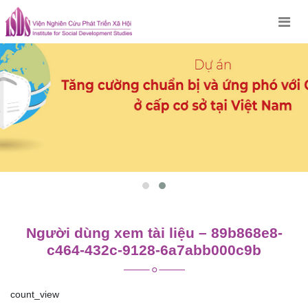
Skip
to
content
Người dùng xem tài liệu – 89b868e8-
c464-432c-9128-6a7abb000c9b
count_view