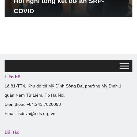
Hội nghị tổng kết dự án SRP-
COVID
Liên hệ
Lô 81-TT4, Khu đô thị Mỹ Đình Sông Đà, phường Mỹ Đình 1,
quận Nam Từ Liêm, Tp Hà Nội.
Điện thoại: +84.243.7820058
Email: isdsvn@isds.org.vn
Đối tác