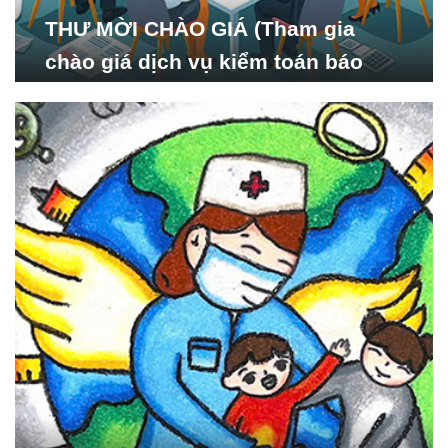
THƯ MỜI CHÀO GIÁ (Tham gia
chào giá dịch vụ kiểm toán báo
cáo tài chính năm 2024 của Viện
Nghiên cứu Phát triển Xã
hội_ISDS)