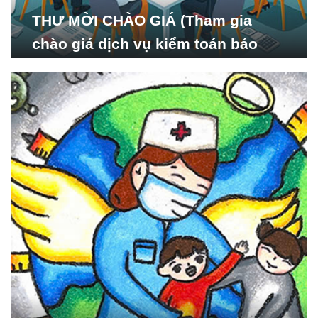
THƯ MỜI CHÀO GIÁ (Tham gia
chào giá dịch vụ kiểm toán báo
cáo tài chính năm 2024 của Viện
Nghiên cứu Phát triển Xã
hội_ISDS)