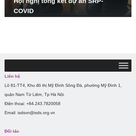
Hội nghị tổng kết dự án SRP-
COVID
Liên hệ
Lô 81-TT4, Khu đô thị Mỹ Đình Sông Đà, phường Mỹ Đình 1,
quận Nam Từ Liêm, Tp Hà Nội.
Điện thoại: +84.243.7820058
Email: isdsvn@isds.org.vn
Đối tác