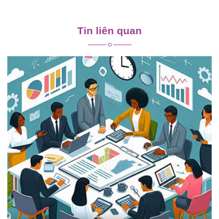
Điều
hướng
Tin liên quan
bài
viết