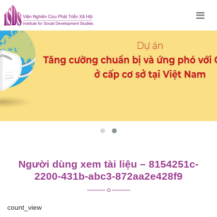
Skip
to
content
Người dùng xem tài liệu – 8154251c-
2200-431b-abc3-872aa2e428f9
count_view