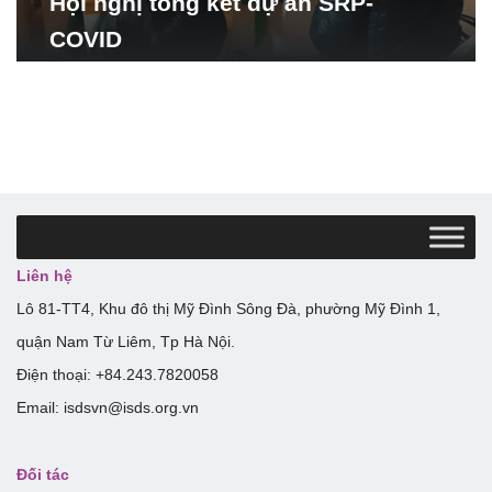
Hội nghị tổng kết dự án SRP-
COVID
Liên hệ
Lô 81-TT4, Khu đô thị Mỹ Đình Sông Đà, phường Mỹ Đình 1,
quận Nam Từ Liêm, Tp Hà Nội.
Điện thoại: +84.243.7820058
Email: isdsvn@isds.org.vn
Đối tác