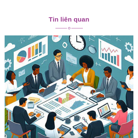
Điều
hướng
Tin liên quan
bài
viết