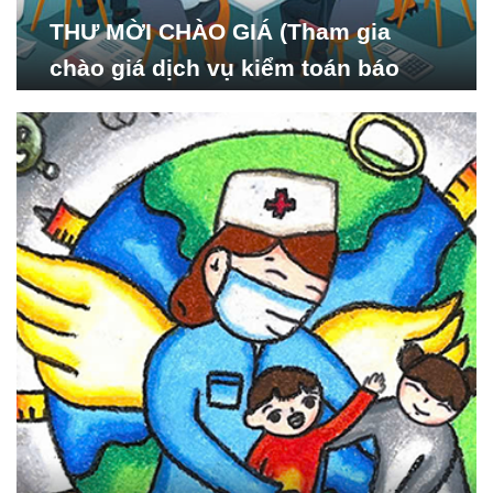
THƯ MỜI CHÀO GIÁ (Tham gia
chào giá dịch vụ kiểm toán báo
cáo tài chính năm 2024 của Viện
Nghiên cứu Phát triển Xã
hội_ISDS)