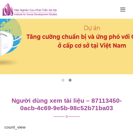
Skip
to
content
Người dùng xem tài liệu – 87113450-
0acb-4c69-9e5b-98c52b71ba03
count_view