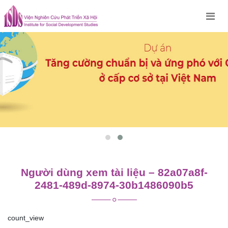
Skip
to
content
Người dùng xem tài liệu – 82a07a8f-
2481-489d-8974-30b1486090b5
count_view