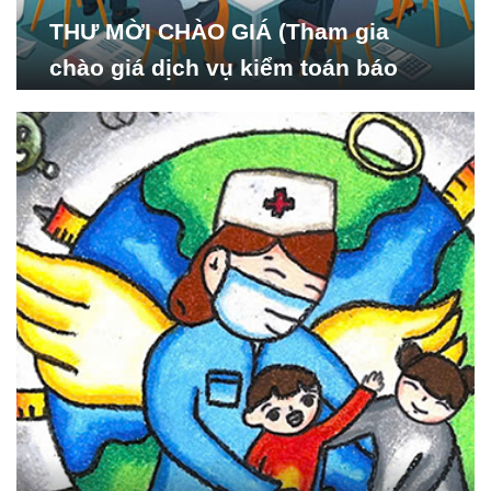
THƯ MỜI CHÀO GIÁ (Tham gia
chào giá dịch vụ kiểm toán báo
cáo tài chính năm 2024 của Viện
Nghiên cứu Phát triển Xã
hội_ISDS)