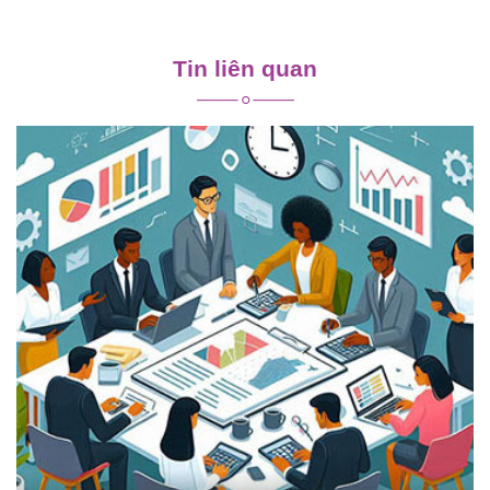
Điều
hướng
Tin liên quan
bài
viết