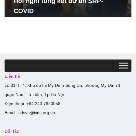
Hội nghị tổng kết dự án SRP-
COVID
Liên hệ
Lô 81-TT4, Khu đô thị Mỹ Đình Sông Đà, phường Mỹ Đình 1,
quận Nam Từ Liêm, Tp Hà Nội.
Điện thoại: +84.243.7820058
Email: isdsvn@isds.org.vn
Đối tác