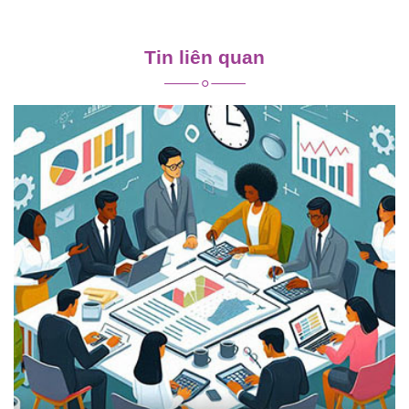
Điều
hướng
Tin liên quan
bài
viết