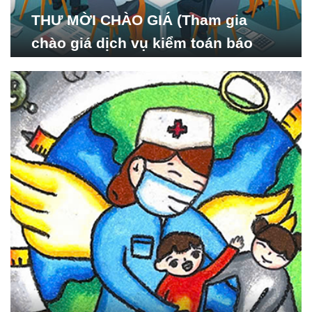
THƯ MỜI CHÀO GIÁ (Tham gia
chào giá dịch vụ kiểm toán báo
cáo tài chính năm 2024 của Viện
Nghiên cứu Phát triển Xã
hội_ISDS)