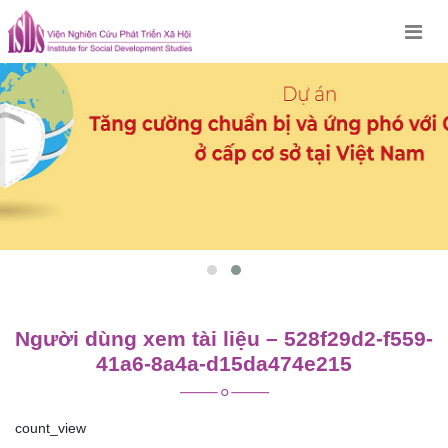
Skip
to
content
Người dùng xem tài liệu – 528f29d2-f559-
41a6-8a4a-d15da474e215
count_view