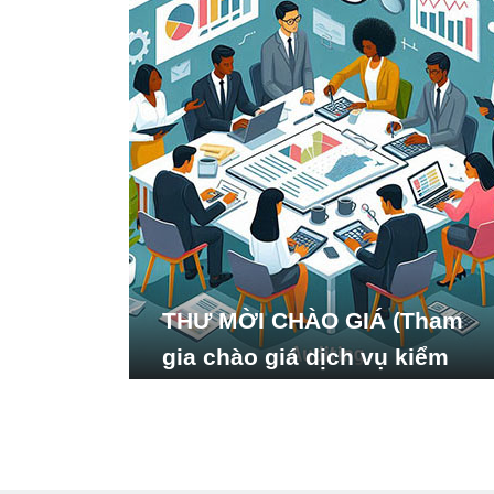
THƯ MỜI CHÀO GIÁ (Tham
gia chào giá dịch vụ kiểm
toán báo cáo tài chính năm
2024 của Viện Nghiên cứu
Phát triển Xã hội_ISDS)