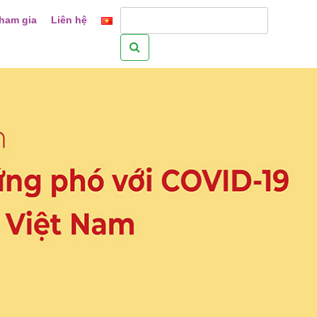
ham gia
Liên hệ
Tìm
kiếm
cho: