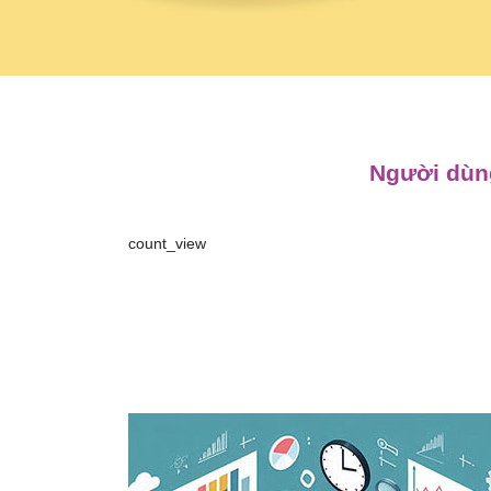
Người dùng
count_view
Điều
hướng
bài
viết