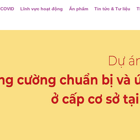
 COVID
Lĩnh vực hoạt động
Ấn phẩm
Tin tức & Tư liệu
T