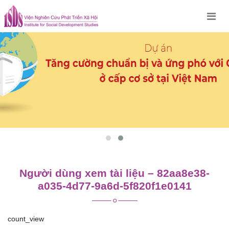
Skip
to
content
Người dùng xem tài liệu – 82aa8e38-
a035-4d77-9a6d-5f820f1e0141
count_view