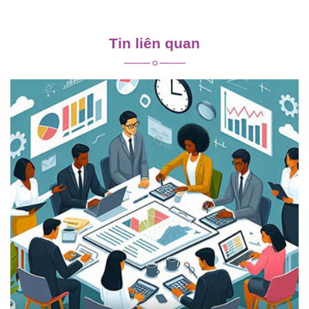
Điều
hướng
Tin liên quan
bài
viết