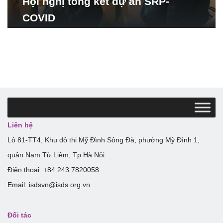
Hội nghị tổng kết dự án SRP-
COVID
Liên hệ
Lô 81-TT4, Khu đô thị Mỹ Đình Sông Đà, phường Mỹ Đình 1,
quận Nam Từ Liêm, Tp Hà Nội.
Điện thoại: +84.243.7820058
Email: isdsvn@isds.org.vn
Đối tác