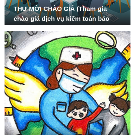
THƯ MỜI CHÀO GIÁ (Tham gia
chào giá dịch vụ kiểm toán báo
cáo tài chính năm 2024 của Viện
Nghiên cứu Phát triển Xã
hội_ISDS)