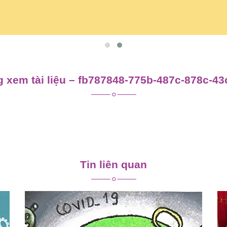
 xem tài liệu – fb787848-775b-487c-878c-4
Tin liên quan