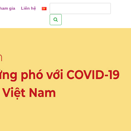
ham gia
Liên hệ
Tìm
kiếm
cho: