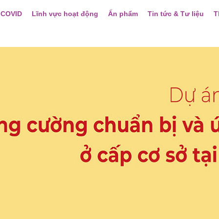
 COVID
Lĩnh vực hoạt động
Ấn phẩm
Tin tức & Tư liệu
T