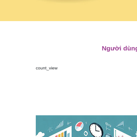
Người dùng
count_view
Điều
hướng
bài
viết