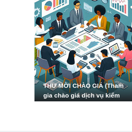
THƯ MỜI CHÀO GIÁ (Tham
gia chào giá dịch vụ kiểm
toán báo cáo tài chính năm
2024 của Viện Nghiên cứu
Phát triển Xã hội_ISDS)