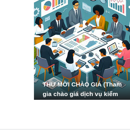
THƯ MỜI CHÀO GIÁ (Tham
gia chào giá dịch vụ kiểm
toán báo cáo tài chính năm
2024 của Viện Nghiên cứu
Phát triển Xã hội_ISDS)