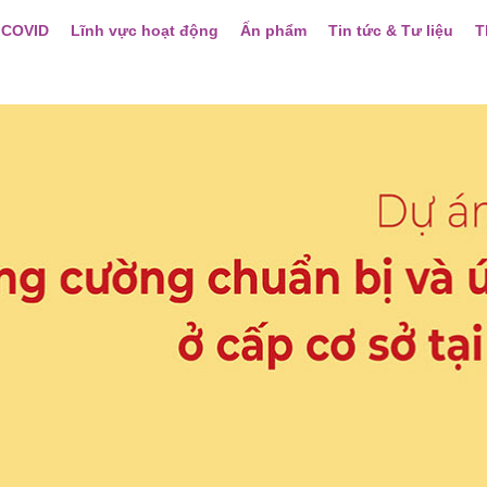
 COVID
Lĩnh vực hoạt động
Ấn phẩm
Tin tức & Tư liệu
T