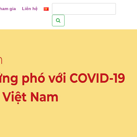
ham gia
Liên hệ
Tìm
kiếm
cho: