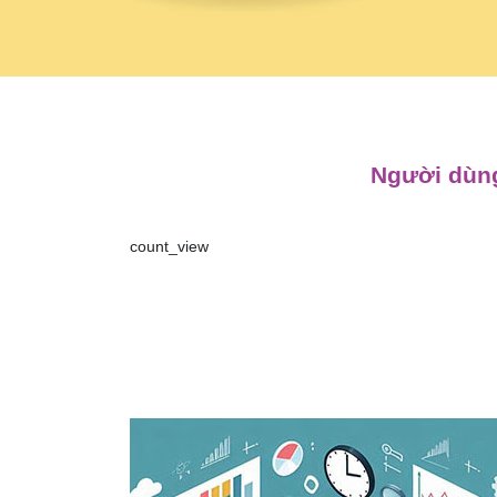
Người dùng
count_view
Điều
hướng
bài
viết