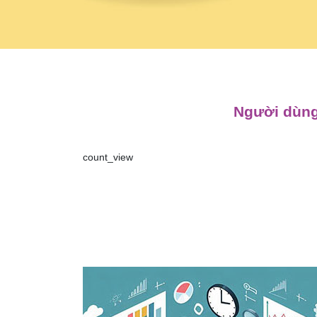
Người dùng
count_view
Điều
hướng
bài
viết