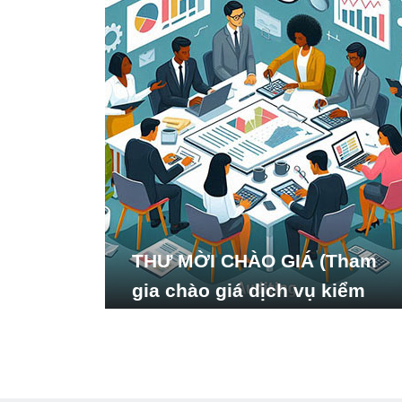
THƯ MỜI CHÀO GIÁ (Tham
gia chào giá dịch vụ kiểm
toán báo cáo tài chính năm
2024 của Viện Nghiên cứu
Phát triển Xã hội_ISDS)