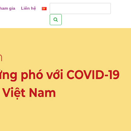
ham gia
Liên hệ
Tìm
kiếm
cho: