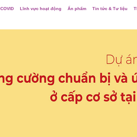
 COVID
Lĩnh vực hoạt động
Ấn phẩm
Tin tức & Tư liệu
T