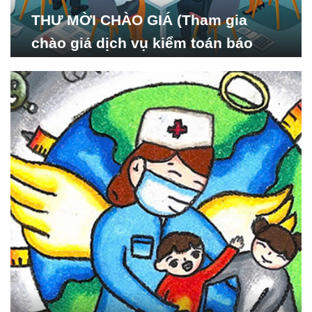
THƯ MỜI CHÀO GIÁ (Tham gia
chào giá dịch vụ kiểm toán báo
cáo tài chính năm 2024 của Viện
Nghiên cứu Phát triển Xã
hội_ISDS)