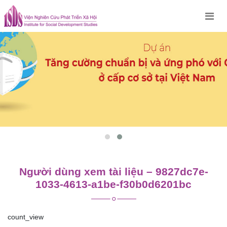
Skip
to
content
Người dùng xem tài liệu – 9827dc7e-
1033-4613-a1be-f30b0d6201bc
count_view