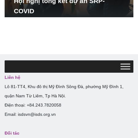
Hội nghị tổng kết dự án SRP-
COVID
Liên hệ
Lô 81-TT4, Khu đô thị Mỹ Đình Sông Đà, phường Mỹ Đình 1,
quận Nam Từ Liêm, Tp Hà Nội.
Điện thoại: +84.243.7820058
Email: isdsvn@isds.org.vn
Đối tác