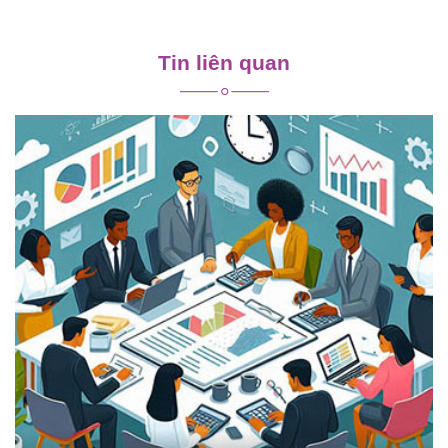
Điều
hướng
Tin liên quan
bài
viết