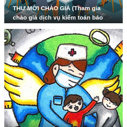
THƯ MỜI CHÀO GIÁ (Tham gia
chào giá dịch vụ kiểm toán báo
cáo tài chính năm 2024 của Viện
Nghiên cứu Phát triển Xã
hội_ISDS)