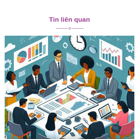
Điều
hướng
Tin liên quan
bài
viết