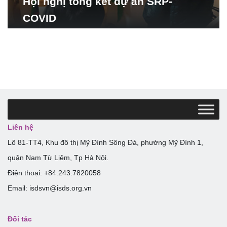
Hội nghị tổng kết dự án SRP-
COVID
Liên hệ
Lô 81-TT4, Khu đô thị Mỹ Đình Sông Đà, phường Mỹ Đình 1,
quận Nam Từ Liêm, Tp Hà Nội.
Điện thoại: +84.243.7820058
Email: isdsvn@isds.org.vn
Đối tác