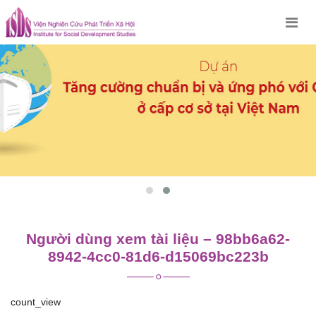
Skip
to
content
Người dùng xem tài liệu – 98bb6a62-
8942-4cc0-81d6-d15069bc223b
count_view