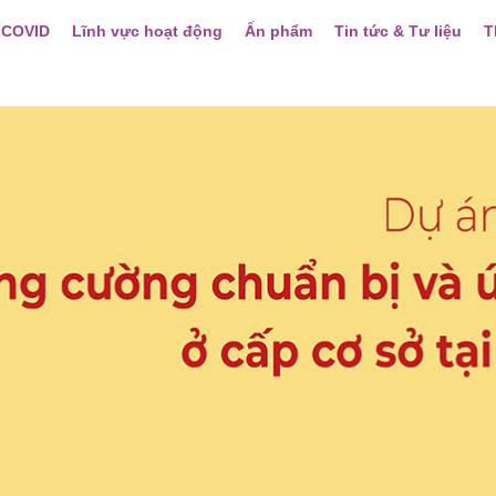
 COVID
Lĩnh vực hoạt động
Ấn phẩm
Tin tức & Tư liệu
T