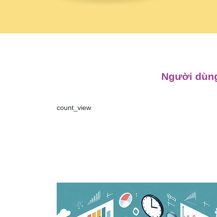
Người dùng
count_view
Điều
hướng
bài
viết