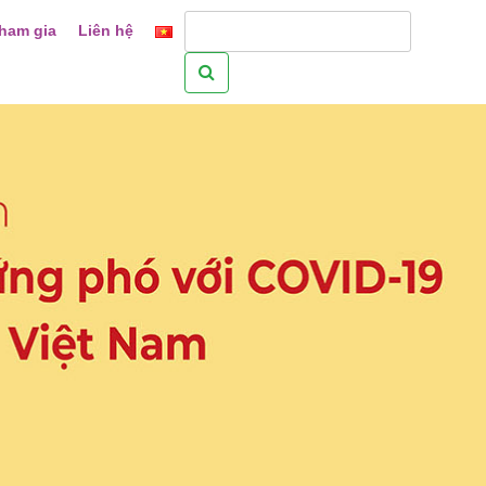
ham gia
Liên hệ
Tìm
kiếm
cho: