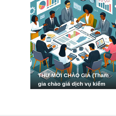
THƯ MỜI CHÀO GIÁ (Tham
gia chào giá dịch vụ kiểm
toán báo cáo tài chính năm
2024 của Viện Nghiên cứu
Phát triển Xã hội_ISDS)