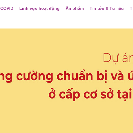
 COVID
Lĩnh vực hoạt động
Ấn phẩm
Tin tức & Tư liệu
T