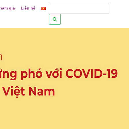
ham gia
Liên hệ
Tìm
kiếm
cho: