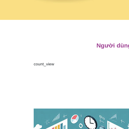
Người dùng
count_view
Điều
hướng
bài
viết