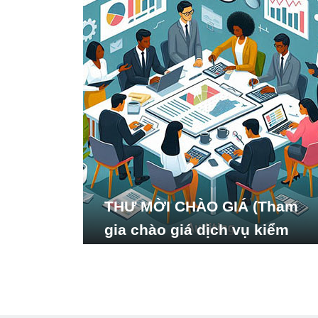
THƯ MỜI CHÀO GIÁ (Tham
gia chào giá dịch vụ kiểm
toán báo cáo tài chính năm
2024 của Viện Nghiên cứu
Phát triển Xã hội_ISDS)