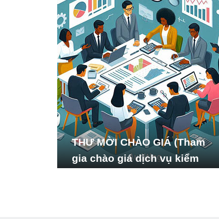
THƯ MỜI CHÀO GIÁ (Tham
gia chào giá dịch vụ kiểm
toán báo cáo tài chính năm
2024 của Viện Nghiên cứu
Phát triển Xã hội_ISDS)