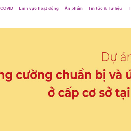
 COVID
Lĩnh vực hoạt động
Ấn phẩm
Tin tức & Tư liệu
T