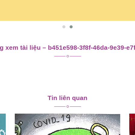
 xem tài liệu – b451e598-3f8f-46da-9e39-e
Tin liên quan