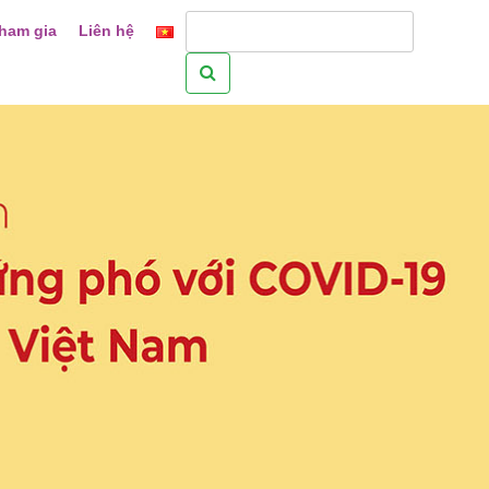
ham gia
Liên hệ
Tìm
kiếm
cho: