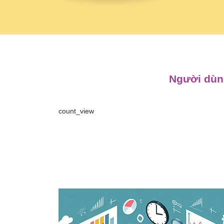
Người dùng
count_view
Điều
hướng
bài
viết