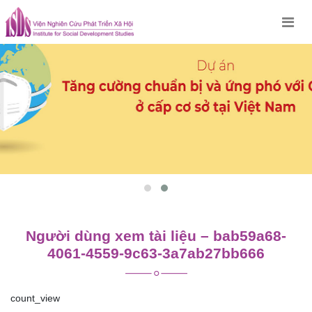
Skip
to
content
Người dùng xem tài liệu – bab59a68-
4061-4559-9c63-3a7ab27bb666
count_view