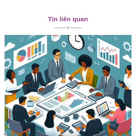
Điều
hướng
Tin liên quan
bài
viết