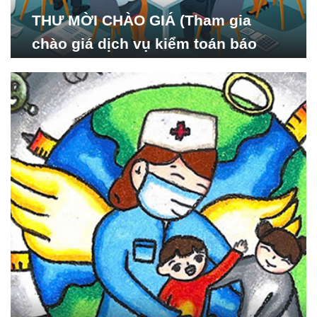
THƯ MỜI CHÀO GIÁ (Tham gia
chào giá dịch vụ kiểm toán báo
cáo tài chính năm 2024 của Viện
Nghiên cứu Phát triển Xã
hội_ISDS)