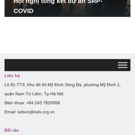
Hội nghị tổng kết dự án SRP-
COVID
Liên hệ
Lô 81-TT4, Khu đô thị Mỹ Đình Sông Đà, phường Mỹ Đình 1,
quận Nam Từ Liêm, Tp Hà Nội.
Điện thoại: +84.243.7820058
Email: isdsvn@isds.org.vn
Đối tác