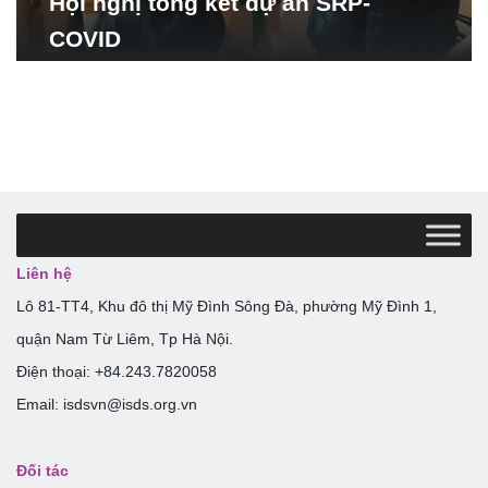
Hội nghị tổng kết dự án SRP-
COVID
Liên hệ
Lô 81-TT4, Khu đô thị Mỹ Đình Sông Đà, phường Mỹ Đình 1,
quận Nam Từ Liêm, Tp Hà Nội.
Điện thoại: +84.243.7820058
Email: isdsvn@isds.org.vn
Đối tác