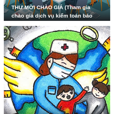
THƯ MỜI CHÀO GIÁ (Tham gia
chào giá dịch vụ kiểm toán báo
cáo tài chính năm 2024 của Viện
Nghiên cứu Phát triển Xã
hội_ISDS)