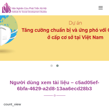
Skip
to
content
Người dùng xem tài liệu – c5ad05ef-
6bfa-4629-a2d8-13aa6ecd28b3
count_view