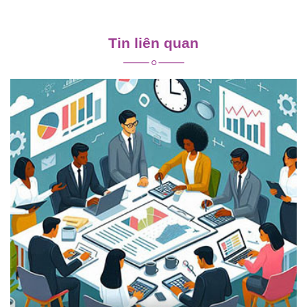
Điều
hướng
Tin liên quan
bài
viết