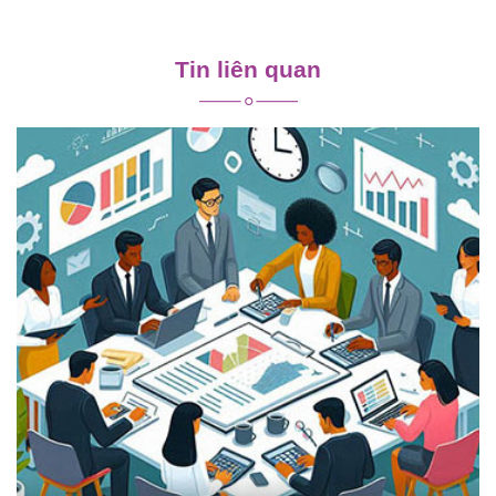
Điều
hướng
Tin liên quan
bài
viết