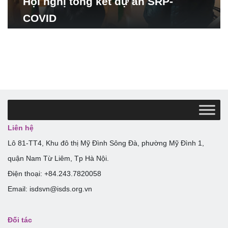
Hội nghị tổng kết dự án SRP-
COVID
Liên hệ
Lô 81-TT4, Khu đô thị Mỹ Đình Sông Đà, phường Mỹ Đình 1,
quận Nam Từ Liêm, Tp Hà Nội.
Điện thoại: +84.243.7820058
Email: isdsvn@isds.org.vn
Đối tác