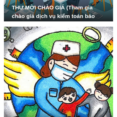
THƯ MỜI CHÀO GIÁ (Tham gia
chào giá dịch vụ kiểm toán báo
cáo tài chính năm 2024 của Viện
Nghiên cứu Phát triển Xã
hội_ISDS)