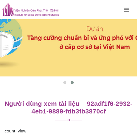
Skip
to
content
Người dùng xem tài liệu – 92adf1f6-2932-
4eb1-9889-fdb3fb3870cf
count_view