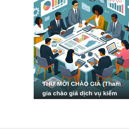
THƯ MỜI CHÀO GIÁ (Tham
gia chào giá dịch vụ kiểm
toán báo cáo tài chính năm
2024 của Viện Nghiên cứu
Phát triển Xã hội_ISDS)