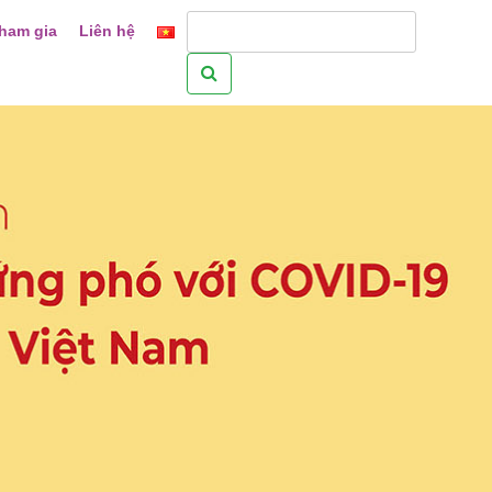
ham gia
Liên hệ
Tìm
kiếm
cho: