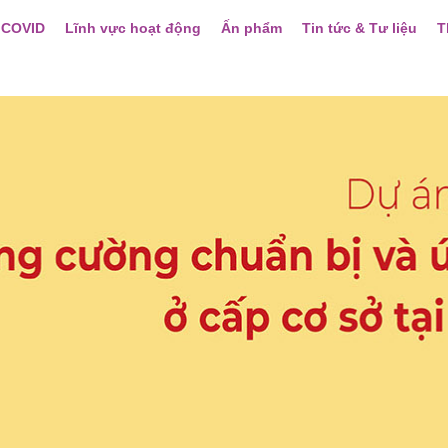
 COVID
Lĩnh vực hoạt động
Ấn phẩm
Tin tức & Tư liệu
T