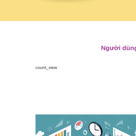
Người dùng
count_view
Điều
hướng
bài
viết