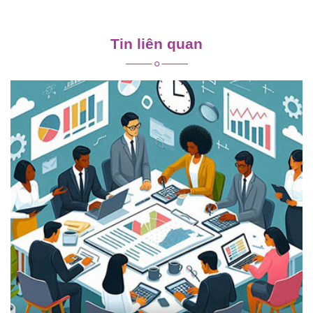
Điều
hướng
Tin liên quan
bài
viết