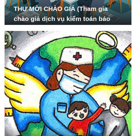
THƯ MỜI CHÀO GIÁ (Tham gia
chào giá dịch vụ kiểm toán báo
cáo tài chính năm 2024 của Viện
Nghiên cứu Phát triển Xã
hội_ISDS)