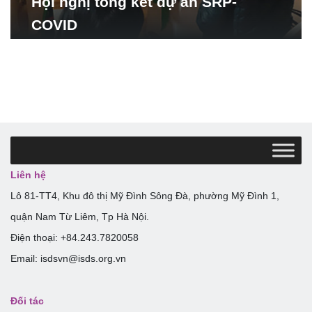
Hội nghị tổng kết dự án SRP-
COVID
Liên hệ
Lô 81-TT4, Khu đô thị Mỹ Đình Sông Đà, phường Mỹ Đình 1,
quận Nam Từ Liêm, Tp Hà Nội.
Điện thoại: +84.243.7820058
Email: isdsvn@isds.org.vn
Đối tác