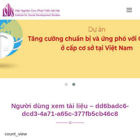
Skip
to
content
Người dùng xem tài liệu – dd6badc6-
dcd3-4a71-a65c-377fb5cb46c8
count_view