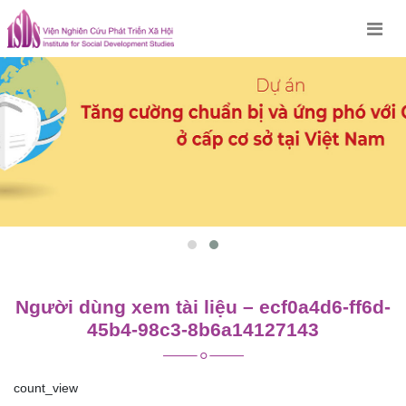
Skip
to
content
Người dùng xem tài liệu – ecf0a4d6-ff6d-
45b4-98c3-8b6a14127143
count_view