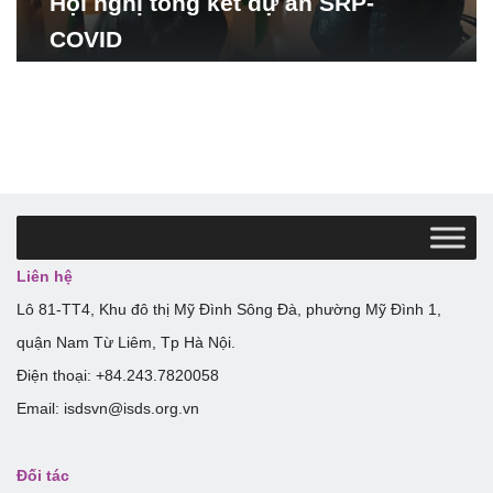
Hội nghị tổng kết dự án SRP-
COVID
Liên hệ
Lô 81-TT4, Khu đô thị Mỹ Đình Sông Đà, phường Mỹ Đình 1,
quận Nam Từ Liêm, Tp Hà Nội.
Điện thoại: +84.243.7820058
Email: isdsvn@isds.org.vn
Đối tác