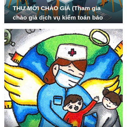
THƯ MỜI CHÀO GIÁ (Tham gia
chào giá dịch vụ kiểm toán báo
cáo tài chính năm 2024 của Viện
Nghiên cứu Phát triển Xã
hội_ISDS)