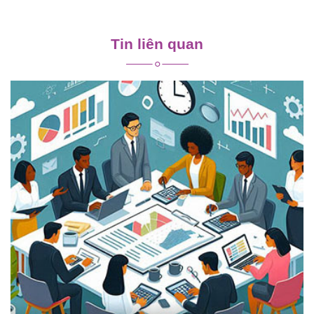
Điều
hướng
Tin liên quan
bài
viết