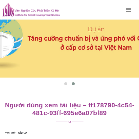
Skip
to
content
Người dùng xem tài liệu – ff178790-4c54-
481c-93ff-695e6a07bf89
count_view