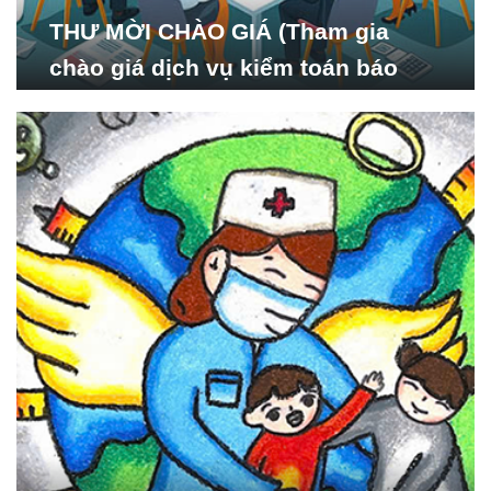
THƯ MỜI CHÀO GIÁ (Tham gia
chào giá dịch vụ kiểm toán báo
cáo tài chính năm 2024 của Viện
Nghiên cứu Phát triển Xã
hội_ISDS)