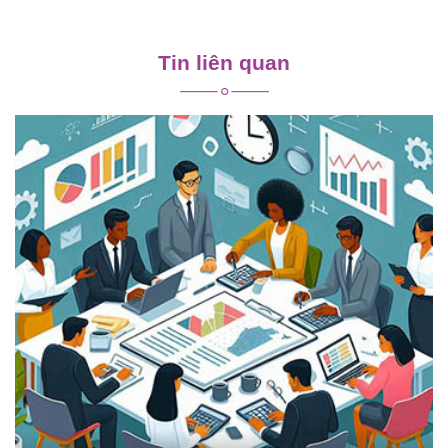
Điều
hướng
Tin liên quan
bài
viết