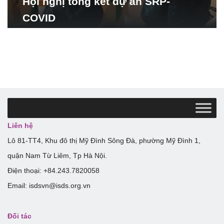
Hội nghị tổng kết dự án SRP-
COVID
Liên hệ
Lô 81-TT4, Khu đô thị Mỹ Đình Sông Đà, phường Mỹ Đình 1,
quận Nam Từ Liêm, Tp Hà Nội.
Điện thoại: +84.243.7820058
Email: isdsvn@isds.org.vn
Đối tác