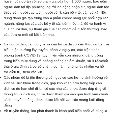
huyện của dự án với sự tham gia của hơn 1.000 người, bao gồm
người dân tại địa phương, người lao động nhập cư, người dân tộc
thiểu số, người cao tuổi, người có H, cán bộ y tế, cán bộ xã. Nội
dung đánh giá tập trung vào 4 phần chính: năng lực phối hợp liên
ngành, năng lực của các bộ y tế xã, kiến thức thái độ và hành vi
của người dân, sự tham gia của các nhóm dễ bị tổn thương. Báo
cáo đưa ra một số kết luận như:
Cả người dân, cán bộ y tế và cán bộ xã đã có kiến thức cơ bản về
biểu hiện, đường lây truyền, hành vi nguy cơ, các biện pháp
phòng tránh COVID-19, tuy nhiên vẫn còn nhiều khoảng trống
trong kiến thức đúng về phòng chống nhiễm khuẩn, xử lí rác/chất
thải ở gia đình và cơ sở y tế, thực hành phòng lây nhiễm và hỗ
trợ điều trị, tiêm vắc xin.
Các nhóm dễ bị tổn thương có nguy cơ cao hơn bị ảnh hưởng về
kinh tế, sức khỏe trong dịch, gặp khó khăn hơn trong tiếp cận
dịch vụ do hạn chế đi lại, có các nhu cầu chưa được đáp ứng về
thông tin và dịch vụ, chưa được tham gia vào quá trình làm chính
sách, truyền thông, chưa được kết nối vào các mạng lưới đồng
đẳng
Về truyền thông, loa phát thanh là kênh phổ biến nhất và cũng là