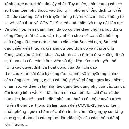
kênh được người dân tin cậy nhất. Tuy nhiên, nhìn chung cấp cơ
sở hoàn toàn phụ thuộc vào thông tin phòng chống dịch từ tuyến
trên đưa xuống. Cán bộ truyền thông tuyến xã cảm thấy không tự
tin với kiến thức về COVID-19 vì có quá nhiều và thay đổi liên tục.
Về phối hợp liên ngành hiện đã có cơ chế điều phối và huy động
cộng đồng ở tất cả các cấp, tuy nhiên chưa có cơ chế phối hợp
chủ động giữa các đơn vị thành viên của Ban chỉ đạo; Ban chỉ
đạo thiếu kiến thức và kĩ năng dự báo dịch do vậy thường bị
động, chủ yếu là triển khai các chính sách ở trên đưa xuống; ít có
sự tham gia của các thành viên và đại diện của nhóm yếu thế
trong các quyết định và hoạt động của Ban chỉ đạo
Báo cáo khảo sát đầu kỳ cũng đưa ra một số khuyến nghị như
cần nâng cao năng lực cho cán bộ y tế về phòng ngừa lây nhiễm,
chăm sóc và điều trị tại nhà, tác dụng/tác dụng phụ của vắc xin và
đối tượng tiêm vắc xin; tập huấn cho cán bộ Ban chỉ đạo về dự
báo dịch, lập kế hoạch, điều phối; tập huấn cán bộ chuyên trách
truyền thông về thông tin liên quan đến COVID-19 và các biện
pháp phòng ngừa, chăm sóc, điều trị, truyền thông nguy cơ; tăng
cường sự tham gia của người dân đặc biệt của các nhóm dễ bị
tổn thương…