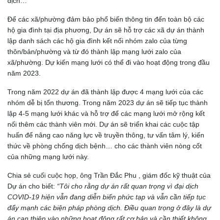
dịch…
Để các xã/phường đảm bảo phổ biến thông tin đến toàn bộ các
hộ gia đình tại địa phương, Dự án sẽ hỗ trợ các xã dự án thành
lập danh sách các hộ gia đình kết nối nhóm zalo của từng
thôn/bản/phường và từ đó thành lập mạng lưới zalo của
xã/phường. Dự kiến mạng lưới có thể đi vào hoạt động trong đầu
năm 2023.
Trong năm 2022 dự án đã thành lập được 4 mạng lưới của các
nhóm dễ bị tổn thương. Trong năm 2023 dự án sẽ tiếp tục thành
lập 4-5 mạng lưới khác và hỗ trợ để các mạng lưới mở rộng kết
nối thêm các thành viên mới. Dự án sẽ triển khai các cuộc tập
huấn để nâng cao năng lực về truyền thông, tư vấn tâm lý, kiến
thức về phòng chống dịch bệnh… cho các thành viên nòng cốt
của những mạng lưới này.
Chia sẻ cuối cuộc họp, ông Trần Đắc Phu , giám đốc kỹ thuật của
Dự án cho biết:
“Tôi cho rằng dự án rất quan trọng vì đại dịch
COVID-19 hiện vẫn đang diễn biến phức tạp và vẫn cần tiếp tục
đẩy mạnh các biện pháp phòng dịch. Điều quan trọng ở đây là dự
án can thiệp vào những hoạt động rất cơ bản và cần thiết không