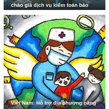
chào giá dịch vụ kiểm toán báo
cáo tài chính năm 2024 của Viện
Nghiên cứu Phát triển Xã
hội_ISDS)
Việt Nam: Hỗ trợ địa phương nâng