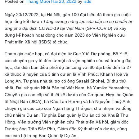
Posted on
Tháng Mười Hai 23, 2022
by
isds
Ngày 20/12/2022, tại Hà Nội, gần 100 đại biểu đã tham gia cuộc
họp tổng kết dự án
Tăng cường năng lực của cấp cơ sở chuẩn bị
ứng phó đại dịch COVID-19 tại Việt Nam
(SPR-COVID) và xây
dựng kế hoạch hoạt động cho năm 2023 do Viện Nghiên cứu
Phát triển Xã hội (ISDS) tổ chức.
Tham gia cuộc họp, có đại diện từ Cục Y tế Dự phòng, Bộ Y tế,
các chuyên gia y tế đến từ một số viện nghiên cứu và trường đại
học, đại diện ban điều phối dự án cùng với 80 đại biểu đến từ 27
xã thuộc 9 huyện của 3 tỉnh dự án là Vĩnh Phúc, Khánh Hoà và
Long An. Từ phía nhà tài trợ có ông Sasaki Shohei, Bí thư thứ
nhất, Đại sứ quán Nhật Bản tại Việt Nam; bà Yumiko Yamashita,
Chuyên gia cao cấp về thiết kế dự án của Cơ quan Hợp tác Quốc
tế Nhật Bản (JICA); bà Đào Lan Hương và bà Nguyễn Thuỳ Anh,
chuyên gia cao cấp của Ngân hàng Thế giới, chủ nhiệm và đồng
chủ nhiệm Dự án. Từ phía Ban quản lý Dự án có bà Khuất Thu
Hồng, Viện trưởng Viện nghiên cứu Phát triển Xã hội, giám đốc
Dự án; ông Trần Đắc Phu, Giám đốc Kỹ thuật của dự án, cùng
các cán bộ trong Ban Quản lý Dự án.