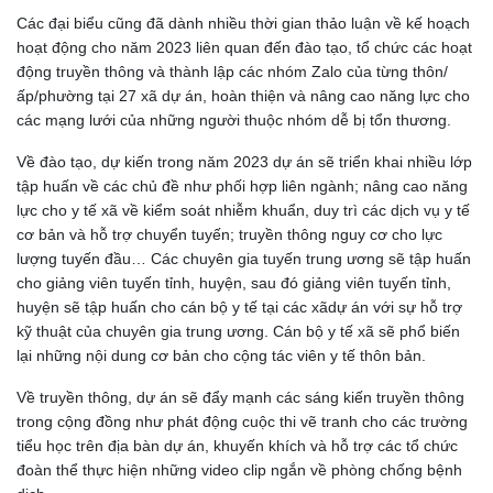
Các đại biểu cũng đã dành nhiều thời gian thảo luận về kế hoạch
hoạt động cho năm 2023 liên quan đến đào tạo, tổ chức các hoạt
động truyền thông và thành lập các nhóm Zalo của từng thôn/
ấp/phường tại 27 xã dự án, hoàn thiện và nâng cao năng lực cho
các mạng lưới của những người thuộc nhóm dễ bị tổn thương.
Về đào tạo, dự kiến trong năm 2023 dự án sẽ triển khai nhiều lớp
tập huấn về các chủ đề như phối hợp liên ngành; nâng cao năng
lực cho y tế xã về kiểm soát nhiễm khuẩn, duy trì các dịch vụ y tế
cơ bản và hỗ trợ chuyển tuyến; truyền thông nguy cơ cho lực
lượng tuyến đầu… Các chuyên gia tuyến trung ương sẽ tập huấn
cho giảng viên tuyến tỉnh, huyện, sau đó giảng viên tuyến tỉnh,
huyện sẽ tập huấn cho cán bộ y tế tại các xãdự án với sự hỗ trợ
kỹ thuật của chuyên gia trung ương. Cán bộ y tế xã sẽ phổ biến
lại những nội dung cơ bản cho cộng tác viên y tế thôn bản.
Về truyền thông, dự án sẽ đẩy mạnh các sáng kiến truyền thông
trong cộng đồng như phát động cuộc thi vẽ tranh cho các trường
tiểu học trên địa bàn dự án, khuyến khích và hỗ trợ các tổ chức
đoàn thể thực hiện những video clip ngắn về phòng chống bệnh