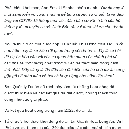
Phát biểu khai mạc, ông Sasaki Shohei nhấn mạnh:
“Dự án này là
một sáng kiến vô cùng ý nghĩa để tăng cường sự chuẩn bị và đáp
ứng với COVID-19 thông qua việc đảm bảo sự vận hành của hệ
thống y tế tại tuyến cơ sở. Nhật Bản rất vui được tài trợ cho dự án
này”.
Nói về mục đích của cuộc họp, Ts Khuất Thu Hồng chia sẻ:
“Buổi
họp hôm nay là sự kiện rất quan trọng với dự án vì đây là cơ hội
để dự án báo cáo với các cơ quan hữu quan của chính phủ và
các nhà tài trợ những hoạt động dự án đã thực hiện trong năm
thứ nhất. Đây cũng là lần đầu tiên đại diện của ba tỉnh dự án cùng
gặp gỡ để thảo luận kế hoạch hoạt động cho năm tiếp theo”.
Ban Quản lý Dự án đã trình bày tóm tắt những hoạt động đã
được thực hiện và các kết quả đã đạt được, những thách thức
cũng như các giải pháp.
Về kết quả hoạt động trong năm 2022, dự án đã:
Tổ chức 3 hội thảo khởi động dự án tại Khánh Hòa, Long An, Vĩnh
Phúc với sự tham gia của 240 đại biểu các cấp, ngành liên quan;