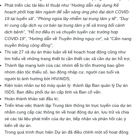
Phát triển các tài liệu kĩ thuật như “
Hướng dẫn xây dựng Kế
hoạch phối hợp liên ngành để sẵn sàng ứng phó đại dịch COVID-
19 tại tuyến xã
“, “
Phòng ngừa lây nhiễm tại trung tâm y tế
“,
“Duy
trì cung cấp dịch vụ cơ bản tại trung tâm y tế xã trong bối cảnh
dịch bệnh”, “Hỗ trợ điều trị và chuyển tuyến các trường hợp
COVID-19”, “Hướng dẫn về Truyền thông nguy cơ”, và “Cẩm nang
truyền thông cộng đồng”;
Thị sát 27 xã dự án thảo luận về kế hoạch hoạt động cũng như
tìm hiểu về những trang thiết bị cần thiết các xã cần dự án hỗ trợ;
Thành lập mạng lưới của các nhóm dễ bị tổn thương bao gồm
nhóm dân tộc thiểu số, lao động nhập cư, người cao tuổi và
người bị ảnh hưởng bởi HIV/AIDS;
Kiện toàn nhân sự bộ máy quản lý: thành lập Ban quản lý Dự án
ISDS, Ban điều phối dự án cấp tỉnh và Ban cố vấn.
Hoàn thành khảo sát đầu kì;
Triển khai việc thành lập Trung tâm thông tin trực tuyến của dự án
nhằm cung cấp các thông tin về hoạt động dự án, lưu trữ và chia
sẻ các tài liệu phát triển của dự án, tiếp nhận và phản hồi các ý
kiến về dự án.
Trong quá trình thực hiện Dự án đã điều chỉnh một số hoạt động