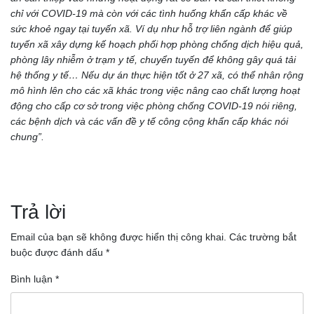
chỉ với COVID-19 mà còn với các tình huống khẩn cấp khác về
sức khoẻ ngay tại tuyến xã. Ví dụ như hỗ trợ liên ngành để giúp
tuyến xã xây dựng kế hoạch phối hợp phòng chống dịch hiệu quả,
phòng lây nhiễm ở trạm y tế, chuyển tuyến để không gây quá tải
hệ thống y tế… Nếu dự án thực hiện tốt ở 27 xã, có thể nhân rộng
mô hình lên cho các xã khác trong việc nâng cao chất lượng hoạt
động cho cấp cơ sở trong việc phòng chống COVID-19 nói riêng,
các bệnh dịch và các vấn đề y tế công cộng khẩn cấp khác nói
chung”.
Điều
hướng
Trả lời
bài
Email của bạn sẽ không được hiển thị công khai.
Các trường bắt
buộc được đánh dấu
*
viết
Bình luận
*