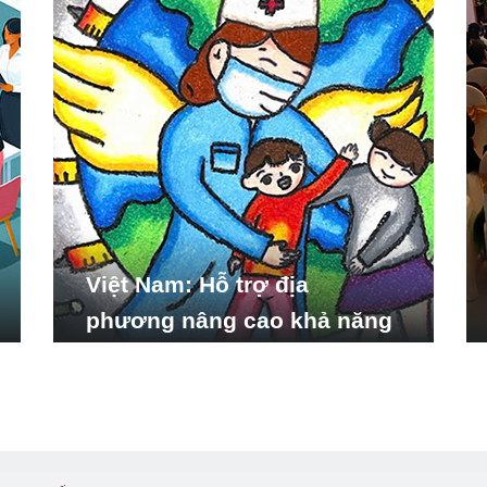
Việt Nam: Hỗ trợ địa
phương nâng cao khả năng
ứng phó với các tình huống
y tế khẩn cấp