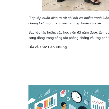
“Lớp tập huấn diễn ra rất sôi nổi với nhiều
tranh luậ
chúng tôi”,
một thành viên lớp tập huấn chia sẻ.
Sau lớp tập huấn, các học viên đã nắm được tầm quan
cộng đồng trong công tác phòng chống và ứng phó 
Bài
và ảnh: Bảo Chung
Điều
hướng
bài
viết