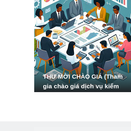
THƯ MỜI CHÀO GIÁ (Tham
gia chào giá dịch vụ kiểm
toán báo cáo tài chính năm
2024 của Viện Nghiên cứu
Phát triển Xã hội_ISDS)