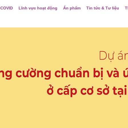
 COVID
Lĩnh vực hoạt động
Ấn phẩm
Tin tức & Tư liệu
T