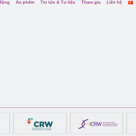
 động
Ấn phẩm
Tin tức & Tư liệu
Tham gia
Liên hệ