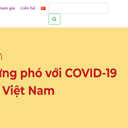
ham gia
Liên hệ
Tìm
kiếm
cho: