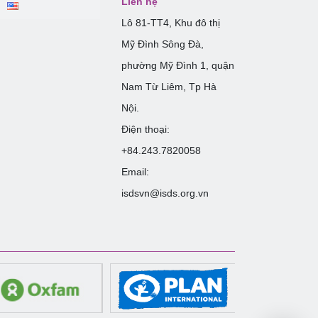
Liên hệ
Lô 81-TT4, Khu đô thị
Mỹ Đình Sông Đà,
phường Mỹ Đình 1, quận
Nam Từ Liêm, Tp Hà
Nội.
Điện thoại:
+84.243.7820058
Email:
isdsvn@isds.org.vn