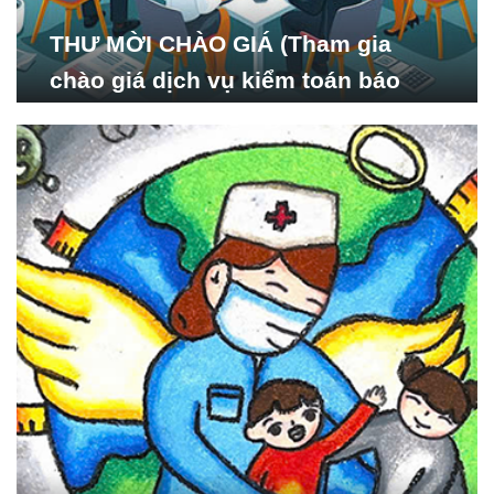
THƯ MỜI CHÀO GIÁ (Tham gia
chào giá dịch vụ kiểm toán báo
cáo tài chính năm 2024 của Viện
Nghiên cứu Phát triển Xã
hội_ISDS)