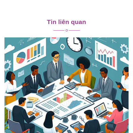
Điều
hướng
Tin liên quan
bài
viết