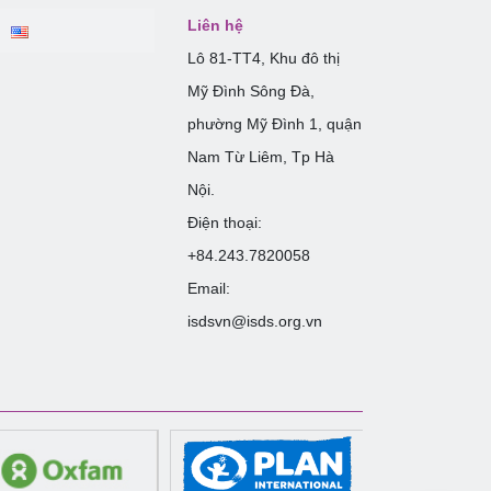
Liên hệ
Lô 81-TT4, Khu đô thị
Mỹ Đình Sông Đà,
phường Mỹ Đình 1, quận
Nam Từ Liêm, Tp Hà
Nội.
Điện thoại:
+84.243.7820058
Email:
isdsvn@isds.org.vn