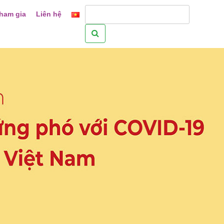
ham gia
Liên hệ
Tìm
kiếm
cho: