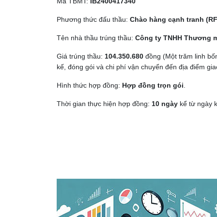
Mã TBMT:
IB2400
417340
Phương thức đấu thầu:
Chào hàng cạnh tranh
(RF
Tên nhà thầu trúng thầu:
Công ty TNHH
Thương m
Giá trúng thầu:
104
.
350
.
680
đồng (Một trăm linh bốn
kế, đóng gói và chi phí vận chuyển đến địa điểm giao
Hình thức hợp đồng:
Hợp đồng trọn gói
.
Thời gian thực hiện hợp đồng:
1
0 ngày
kể từ ngày 
Điều
hướng
bài
viết