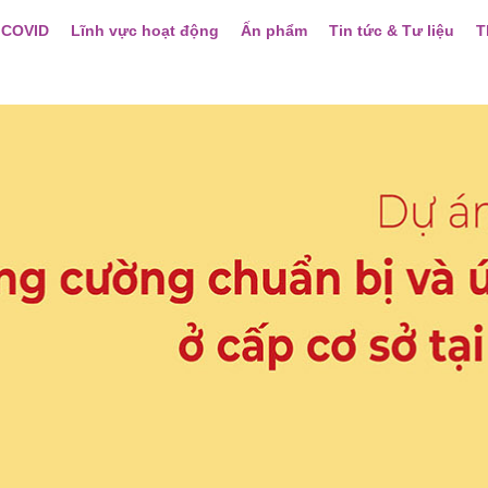
 COVID
Lĩnh vực hoạt động
Ấn phẩm
Tin tức & Tư liệu
T