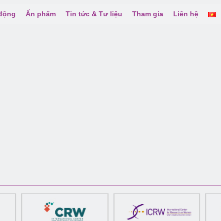
 động
Ấn phẩm
Tin tức & Tư liệu
Tham gia
Liên hệ