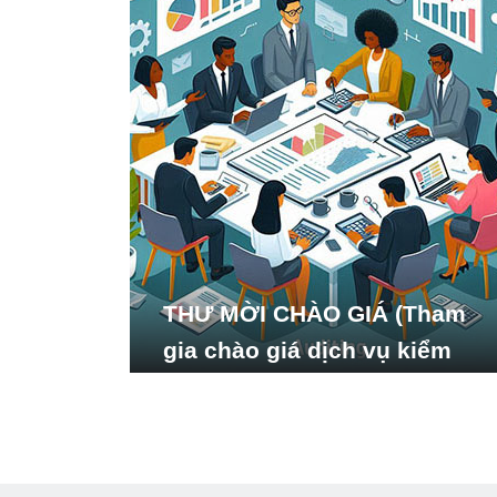
THƯ MỜI CHÀO GIÁ (Tham
gia chào giá dịch vụ kiểm
toán báo cáo tài chính năm
2024 của Viện Nghiên cứu
Phát triển Xã hội_ISDS)