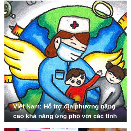
Nghiên cứu Phát triển Xã
hội_ISDS)
Việt Nam: Hỗ trợ địa phương nâng
cao khả năng ứng phó với các tình
huống y tế khẩn cấp