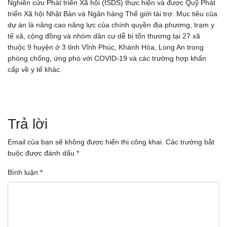
Nghiên cứu Phát triển Xã hội (ISDS) thực hiện và được Quỹ Phát
triển Xã hội Nhật Bản và Ngân hàng Thế giới tài trợ. Mục tiêu của
dự án là nâng cao năng lực của chính quyền địa phương, trạm y
tế xã, cộng đồng và nhóm dân cư dễ bị tổn thương tại 27 xã
thuộc 9 huyện ở 3 tỉnh Vĩnh Phúc, Khánh Hòa, Long An trong
phòng chống, ứng phó với COVID-19 và các trường hợp khẩn
cấp về y tế khác.
Điều
hướng
Trả lời
bài
Email của bạn sẽ không được hiển thị công khai.
Các trường bắt
buộc được đánh dấu
*
viết
Bình luận
*