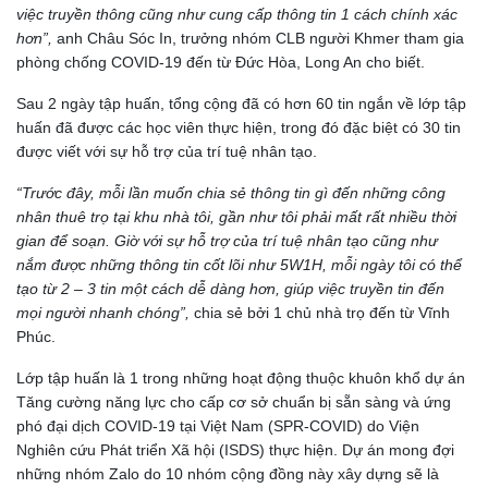
việc truyền thông cũng như cung cấp thông tin 1 cách chính xác
hơn”,
anh Châu Sóc In, trưởng nhóm CLB người Khmer tham gia
phòng chống COVID-19 đến từ Đức Hòa, Long An cho biết.
Sau 2 ngày tập huấn, tổng cộng đã có hơn 60 tin ngắn về lớp tập
huấn đã được các học viên thực hiện, trong đó đặc biệt có 30 tin
được viết với sự hỗ trợ của trí tuệ nhân tạo.
“Trước đây, mỗi lần muốn chia sẻ thông tin gì đến những công
nhân thuê trọ tại khu nhà tôi, gần như tôi phải mất rất nhiều thời
gian để soạn. Giờ với sự hỗ trợ của trí tuệ nhân tạo cũng như
nắm được những thông tin cốt lõi như 5W1H, mỗi ngày tôi có thể
tạo từ 2 – 3 tin
một
cách dễ dàng hơn, giúp việc truyền tin đến
mọi người nhanh chóng”,
chia sẻ bởi 1 chủ nhà trọ đến từ Vĩnh
Phúc.
Lớp tập huấn là 1 trong những hoạt động thuộc khuôn khổ dự án
Tăng cường năng lực cho cấp cơ sở chuẩn bị sẵn sàng và ứng
phó đại dịch COVID-19 tại Việt Nam (SPR-COVID) do Viện
Nghiên cứu Phát triển Xã hội (ISDS) thực hiện. Dự án mong đợi
những nhóm Zalo do 10 nhóm cộng đồng này xây dựng sẽ là