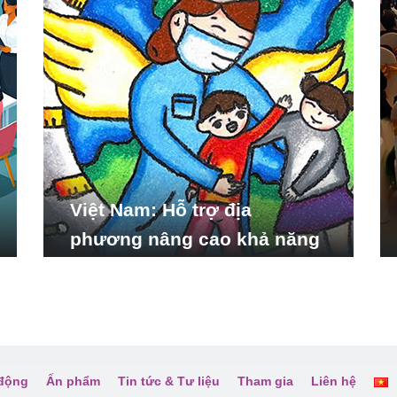
Việt Nam: Hỗ trợ địa
phương nâng cao khả năng
ứng phó với các tình huống
y tế khẩn cấp
 động
Ấn phẩm
Tin tức & Tư liệu
Tham gia
Liên hệ