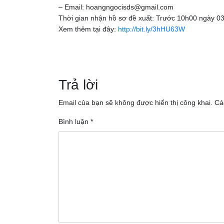
– Email: hoangngocisds@gmail.com
Thời gian nhận hồ sơ đề xuất: Trước 10h00 ngày 0
Xem thêm tại đây:
http://bit.ly/3hHU63W
Điều
hướng
Trả lời
bài
Email của bạn sẽ không được hiển thị công khai.
Cá
viết
Bình luận
*