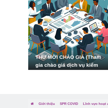
THƯ MỜI CHÀO GIÁ (Tham
gia chào giá dịch vụ kiểm
toán báo cáo tài chính năm
2024 của Viện Nghiên cứu
Phát triển Xã hội_ISDS)
Giới thiệu
SPR COVID
Lĩnh vực hoạt