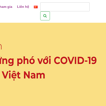
ham gia
Liên hệ
Tìm
kiếm
cho: