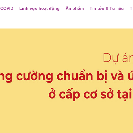
 COVID
Lĩnh vực hoạt động
Ấn phẩm
Tin tức & Tư liệu
T