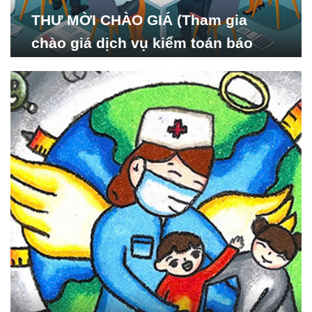
THƯ MỜI CHÀO GIÁ (Tham gia
chào giá dịch vụ kiểm toán báo
cáo tài chính năm 2024 của Viện
Nghiên cứu Phát triển Xã
hội_ISDS)