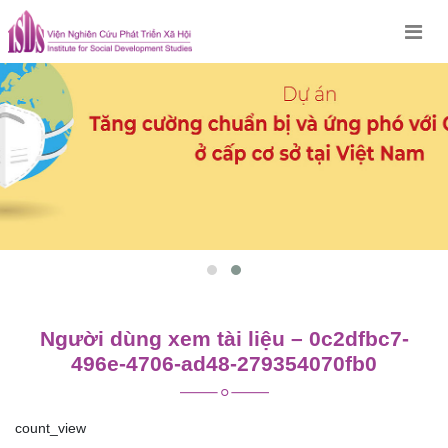
Skip
to
content
Người dùng xem tài liệu – 0c2dfbc7-
496e-4706-ad48-279354070fb0
count_view