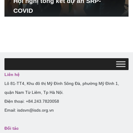
Hội nghị tổng kết dự án SRP-
COVID
Liên hệ
Lô 81-TT4, Khu đô thị Mỹ Đình Sông Đà, phường Mỹ Đình 1,
quận Nam Từ Liêm, Tp Hà Nội.
Điện thoại: +84.243.7820058
Email: isdsvn@isds.org.vn
Đối tác