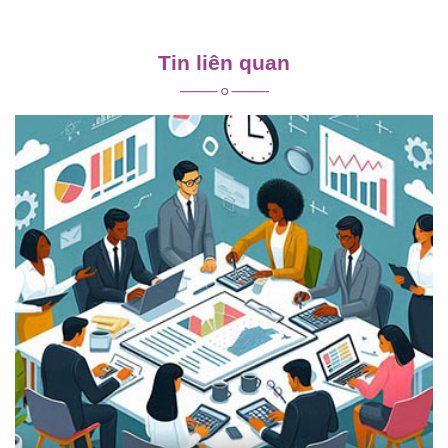
Điều
hướng
Tin liên quan
bài
viết