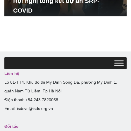
Hội nghị tổng kết dự án SRP-
COVID
Liên hệ
Lô 81-TT4, Khu đô thị Mỹ Đình Sông Đà, phường Mỹ Đình 1,
quận Nam Từ Liêm, Tp Hà Nội.
Điện thoại: +84.243.7820058
Email: isdsvn@isds.org.vn
Đối tác