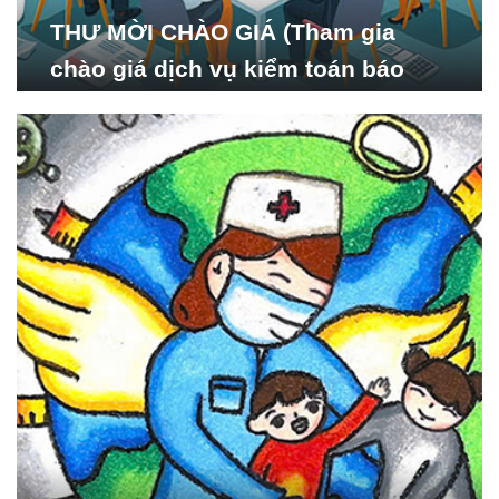
THƯ MỜI CHÀO GIÁ (Tham gia
chào giá dịch vụ kiểm toán báo
cáo tài chính năm 2024 của Viện
Nghiên cứu Phát triển Xã
hội_ISDS)