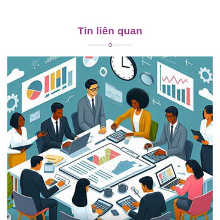
Điều
hướng
Tin liên quan
bài
viết