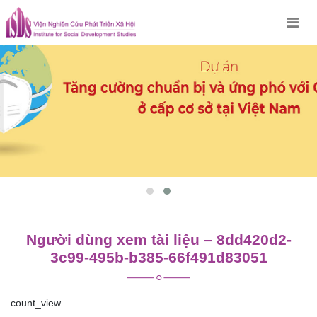
Skip
to
content
Người dùng xem tài liệu – 8dd420d2-
3c99-495b-b385-66f491d83051
count_view